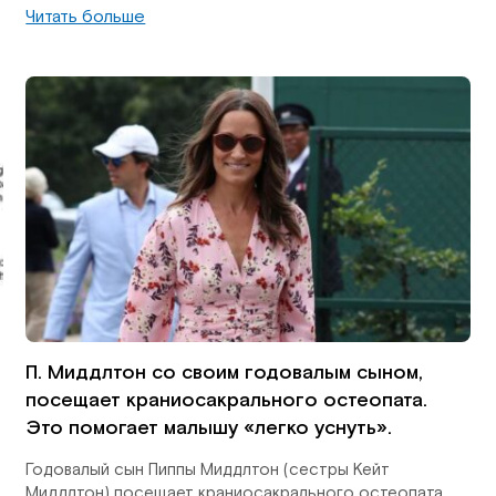
Читать больше
П. Миддлтон со своим годовалым сыном,
посещает краниосакрального остеопата.
Это помогает малышу «легко уснуть».
Годовалый сын Пиппы Миддлтон (сестры Кейт
Миддлтон) посещает краниосакрального остеопата.