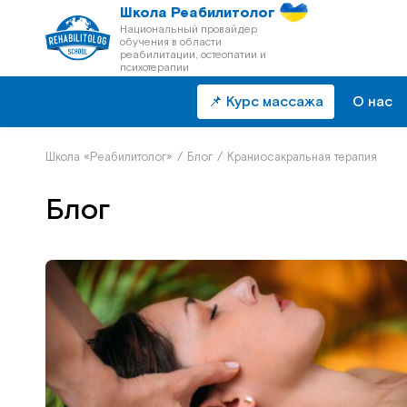
Школа Реабилитолог
Национальный провайдер
обучения в области
реабилитации, остеопатии и
психотерапии
📌 Курс массажа
О нас
Школа «Реабилитолог»
/
Блог
/
Краниосакральная терапия
Блог