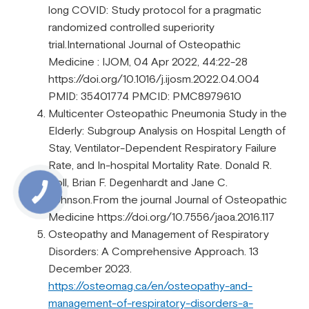
long COVID: Study protocol for a pragmatic
randomized controlled superiority
trial.International Journal of Osteopathic
Medicine : IJOM, 04 Apr 2022, 44:22-28
https://doi.org/10.1016/j.ijosm.2022.04.004
PMID: 35401774 PMCID: PMC8979610
Multicenter Osteopathic Pneumonia Study in the
Elderly: Subgroup Analysis on Hospital Length of
Stay, Ventilator-Dependent Respiratory Failure
Rate, and In-hospital Mortality Rate. Donald R.
Noll, Brian F. Degenhardt and Jane C.
Johnson.From the journal Journal of Osteopathic
Medicine https://doi.org/10.7556/jaoa.2016.117
Osteopathy and Management of Respiratory
Disorders: A Comprehensive Approach. 13
December 2023.
https://osteomag.ca/en/osteopathy-and-
management-of-respiratory-disorders-a-