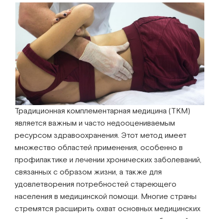
Институт Апледжера
Прикладная кинезиология
Институт Барраля
Кинезиотейпинг
FAQ
Психология, психотерапия
Массаж
Традиционная комплементарная медицина (ТКМ)
Реабилитация
является важным и часто недооцениваемым
ресурсом здравоохранения. Этот метод имеет
Эстетическая медицина
множество областей применения, особенно в
профилактике и лечении хронических заболеваний,
Остеопатические манипуляции по
связанных с образом жизни, а также для
Барралю
удовлетворения потребностей стареющего
населения в медицинской помощи. Многие страны
стремятся расширить охват основных медицинских