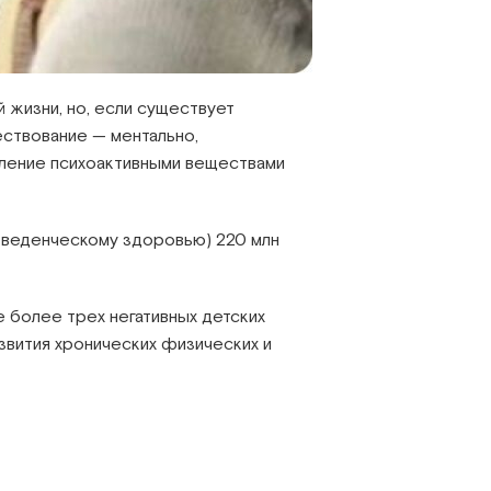
й жизни, но, если существует
ествование — ментально,
ебление психоактивными веществами
 поведенческому здоровью) 220 млн
е более трех негативных детских
звития хронических физических и