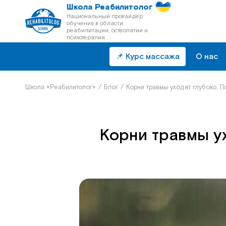
Школа Реабилитолог
Национальный провайдер
обучения в области
реабилитации, остеопатии и
психотерапии
📌 Курс массажа
О нас
Школа «Реабилитолог»
/
Блог
/
Корни травмы уходят глубоко. П
Корни травмы ух