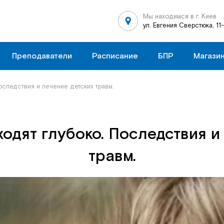
Мы находимся в г. Киев
ул. Евгения Сверстюка, 11
Преподаватели
Расписание
БПР
Магази
оследствия и лечение детских травм.
одят глубоко. Последствия и
травм.