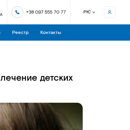
+38 097 555 70 77
РУС
-А
н
Реестр
Контакты
 лечение детских