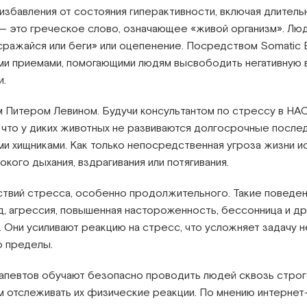
д избавления от состояния гиперактивности, включая длите
— это греческое слово, означающее «живой организм». Люд
«сражайся или беги» или оцепенение. Посредством Somatic 
и приемами, помогающими людям высвободить негативную
и.
 Питером Левином. Будучи консультантом по стрессу в НАС
л, что у диких животных не развиваются долгосрочные послед
ыми хищниками. Как только непосредственная угроза жизни
ого дыхания, вздрагивания или потягивания.
твий стресса, особенно продолжительного. Такие поведен
д, агрессия, повышенная настороженность, бессонница и др.
Они усиливают реакцию на стресс, что усложняет задачу н
го пределы.
рапевтов обучают безопасно проводить людей сквозь стро
м отслеживать их физические реакции. По мнению интернет