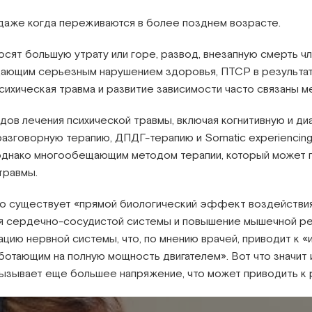
даже когда переживаются в более позднем возрасте.
ят большую утрату или горе, развод, внезапную смерть чл
дающим серьезным нарушением здоровья, ПТСР в результат
сихическая травма и развитие зависимости часто связаны 
ов лечения психической травмы, включая когнитивную и д
азговорную терапию, ДПДГ-терапию и Somatic experiencing.
однако многообещающим методом терапии, который может 
травмы.
что существует «прямой биологический эффект воздействия
я сердечно-сосудистой системы и повышение мышечной реа
цию нервной системы, что, по мнению врачей, приводит к «
ботающим на полную мощность двигателем». Вот что значит 
вызывает еще большее напряжение, что может приводить к 