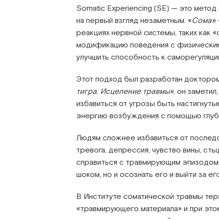
Somatic Experiencing (SE) — это мето
на первый взгляд незаметным. «
Сома»
реакциях нервной системы, таких как 
модификацию поведения с физическим
улучшить способность к саморегуляци
Этот подход был разработан доктором
тигра. Исцеление травмы»
, он замети
избавиться от угрозы быть настигнут
энергию возбуждения с помощью глубок
Людям сложнее избавиться от последс
тревога, депрессия, чувство вины, сты
справиться с травмирующим эпизодом. 
шоком, но и осознать его и выйти за е
В Институте соматической травмы те
«травмирующего материала» и при это