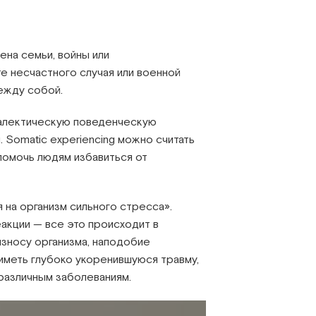
ена семьи, войны или
е несчастного случая или военной
между собой.
иалектическую поведенческую
 Somatic experiencing можно считать
помочь людям избавиться от
 на организм сильного стресса».
кции — все это происходит в
износу организма, наподобие
иметь глубоко укоренившуюся травму,
различным заболеваниям.