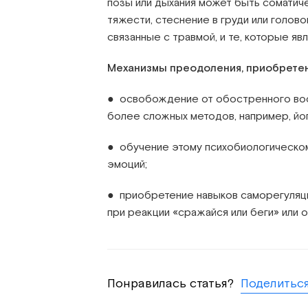
позы или дыхания может быть соматиче
тяжести, стеснение в груди или голов
связанные с травмой, и те, которые яв
Механизмы преодоления, приобретен
● освобождение от обостренного восп
более сложных методов, например, йо
● обучение этому психобиологическом
эмоций;
● приобретение навыков саморегуляци
при реакции «сражайся или беги» или 
Поделиться
Понравилась статья?