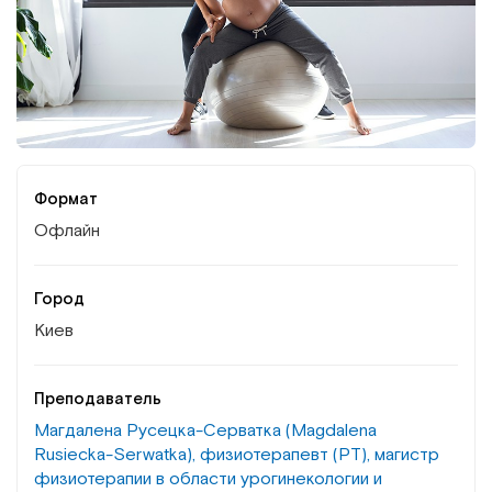
Институт Апледжера
Прикладная кинезиология
Институт Барраля
Кинезиотейпинг
FAQ
Психология, психотерапия
Массаж
Формат
Офлайн
Реабилитация
Город
Эстетическая медицина
Киев
Остеопатические манипуляции по
Преподаватель
Барралю
Магдалена Русецка-Серватка (Magdalena
Rusiecka-Serwatka), физиотерапевт (PT), магистр
физиотерапии в области урогинекологии и