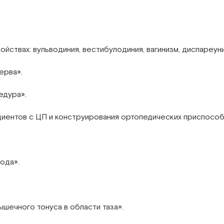
йствах: вульводиния, вестибулодиния, вагинизм, диспареуни
ерва».
едура».
циентов с ЦП и конструирования ортопедических приспособ
ода».
ечного тонуса в области таза».