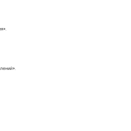
я».
лений».