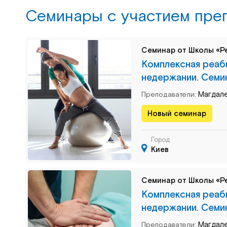
Семинары c участием пре
Семинар от Школы «Р
Комплексная реаби
недержании. Семи
Магдале
Преподаватели:
Новый семинар
Город
Киев
Семинар от Школы «Р
Комплексная реаби
недержании. Семин
Магдале
Преподаватели: