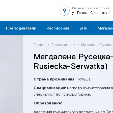
Мы находимся в г. Киев
ул. Евгения Сверстюка, 11
Преподаватели
Расписание
БПР
Магази
Главная
/
Преподаватели
/
Магдалена Русецка-
Магдалена Русецка-
Rusiecka-Serwatka)
Страна проживания:
Польша.
Специализация:
магистр физиотерапии в
специалист по психомоторике.
Образование:
Академия физического воспитания во Вро