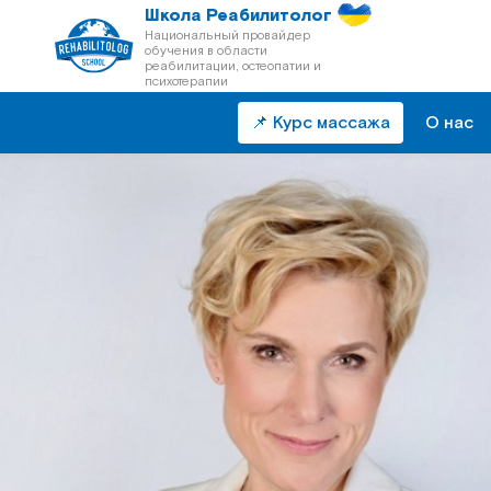
Школа Реабилитолог
Национальный провайдер
обучения в области
реабилитации, остеопатии и
психотерапии
📌 Курс массажа
О нас