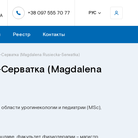
+38 097 555 70 77
РУС
-А
н
Реестр
Контакты
Серватка (Magdalena Rusiecka-Serwatka)
Серватка (Magdalena
 области урогинекологии и педиатрии
(MSc)
,
цлаве, факультет физиотерапии – магистр