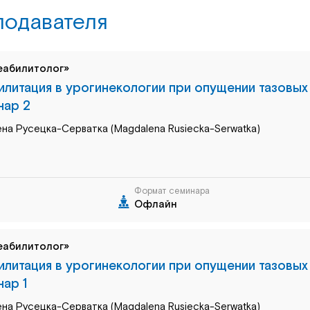
подавателя
еабилитолог»
литация в урогинекологии при опущении тазовых
нар 2
на Русецка-Серватка (Magdalena Rusiecka-Serwatka)
Формат семинара
Офлайн
еабилитолог»
литация в урогинекологии при опущении тазовых
ар 1
на Русецка-Серватка (Magdalena Rusiecka-Serwatka)