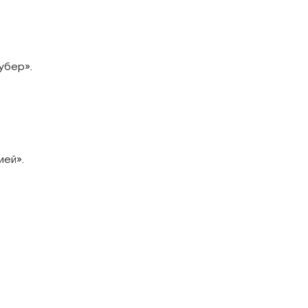
убер».
ией».