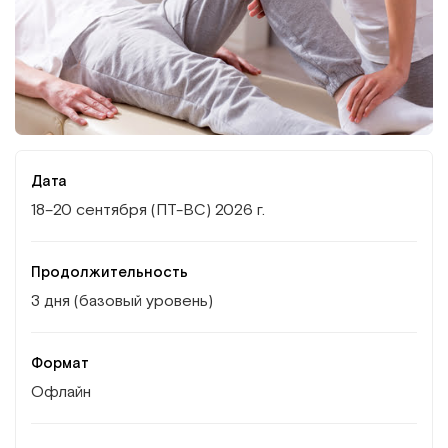
Институт Апледжера
Прикладная кинезиология
Институт Барраля
Кинезиотейпинг
FAQ
Психология, психотерапия
Массаж
Дата
18–20 сентября (ПТ-ВС) 2026 г.
Реабилитация
Продолжительность
Эстетическая медицина
3 дня (базовый уровень)
Остеопатические манипуляции по
Формат
Барралю
Офлайн