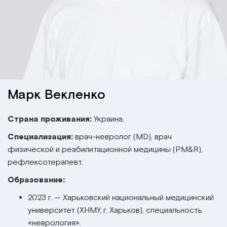
Институт Апледжера
Прикладная кинезиология
Институт Барраля
Кинезиотейпинг
FAQ
Психология, психотерапия
Массаж
Марк Векленко
Реабилитация
Страна проживания:
Украина.
Специализация:
врач-невролог (MD), врач
Эстетическая медицина
физической и реабилитационной медицины (PM&R),
рефлексотерапевт.
Остеопатические манипуляции по
Образование:
Барралю
2023 г.
—
Харьковский национальный медицинский
университет (ХНМУ, г. Харьков), специальность
«неврология».